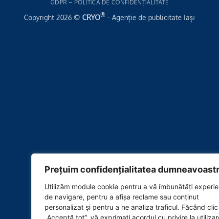
GDPR – POLITICA DE CONFIDENȚIALITATE
®
Copyright 2026 ©
CRYO
- Agenție de publicitate Iași
Prețuim confidențialitatea dumneavoastr
Utilizăm module cookie pentru a vă îmbunătăți experie
de navigare, pentru a afișa reclame sau conținut
personalizat și pentru a ne analiza traficul. Făcând cli
„Acceptă tot”, vă exprimați acordul cu privire la utiliza