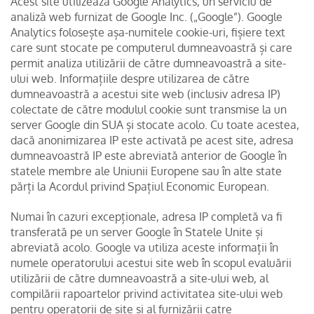
Acest site utilizează Google Analytics, un serviciu de
analiză web furnizat de Google Inc. („Google”). Google
Analytics folosește așa-numitele cookie-uri, fișiere text
care sunt stocate pe computerul dumneavoastră și care
permit analiza utilizării de către dumneavoastră a site-
ului web. Informațiile despre utilizarea de către
dumneavoastră a acestui site web (inclusiv adresa IP)
colectate de către modulul cookie sunt transmise la un
server Google din SUA și stocate acolo. Cu toate acestea,
dacă anonimizarea IP este activată pe acest site, adresa
dumneavoastră IP este abreviată anterior de Google în
statele membre ale Uniunii Europene sau în alte state
părți la Acordul privind Spațiul Economic European.
Numai în cazuri excepționale, adresa IP completă va fi
transferată pe un server Google în Statele Unite și
abreviată acolo. Google va utiliza aceste informații în
numele operatorului acestui site web în scopul evaluării
utilizării de către dumneavoastră a site-ului web, al
compilării rapoartelor privind activitatea site-ului web
pentru operatorii de site și al furnizării catre