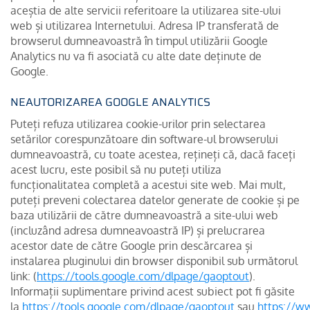
aceștia de alte servicii referitoare la utilizarea site-ului
web și utilizarea Internetului. Adresa IP transferată de
browserul dumneavoastră în timpul utilizării Google
Analytics nu va fi asociată cu alte date deținute de
Google.
NEAUTORIZAREA GOOGLE ANALYTICS
Puteți refuza utilizarea cookie-urilor prin selectarea
setărilor corespunzătoare din software-ul browserului
dumneavoastră, cu toate acestea, rețineți că, dacă faceți
acest lucru, este posibil să nu puteți utiliza
funcționalitatea completă a acestui site web. Mai mult,
puteți preveni colectarea datelor generate de cookie și pe
baza utilizării de către dumneavoastră a site-ului web
(incluzând adresa dumneavoastră IP) și prelucrarea
acestor date de către Google prin descărcarea și
instalarea pluginului din browser disponibil sub următorul
link: (
https://tools.google.com/dlpage/gaoptout
).
Informații suplimentare privind acest subiect pot fi găsite
la
https://tools.google.com/dlpage/gaoptout
sau
https://w