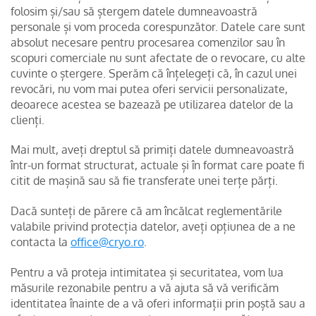
folosim și/sau să ștergem datele dumneavoastră
personale și vom proceda corespunzător. Datele care sunt
absolut necesare pentru procesarea comenzilor sau în
scopuri comerciale nu sunt afectate de o revocare, cu alte
cuvinte o ștergere. Sperăm că înțelegeți că, în cazul unei
revocări, nu vom mai putea oferi servicii personalizate,
deoarece acestea se bazează pe utilizarea datelor de la
clienți.
Mai mult, aveți dreptul să primiți datele dumneavoastră
într-un format structurat, actuale și în format care poate fi
citit de mașină sau să fie transferate unei terțe părți.
Dacă sunteți de părere că am încălcat reglementările
valabile privind protecția datelor, aveți opțiunea de a ne
contacta la
office@cryo.ro
.
Pentru a vă proteja intimitatea și securitatea, vom lua
măsurile rezonabile pentru a vă ajuta să vă verificăm
identitatea înainte de a vă oferi informații prin poștă sau a