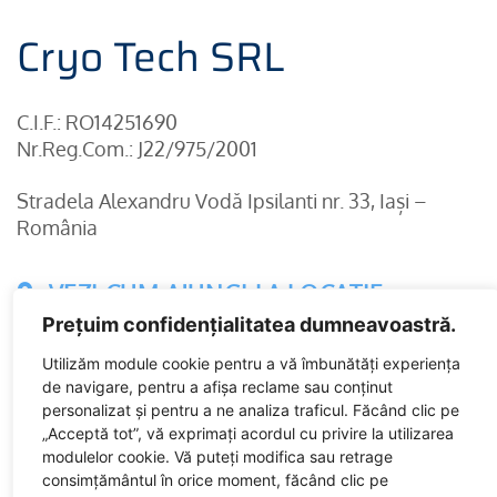
Cryo Tech SRL
C.I.F.: RO14251690
Nr.Reg.Com.: J22/975/2001
Stradela Alexandru Vodă Ipsilanti nr. 33, Iași –
România
VEZI CUM AJUNGI LA LOCAȚIE
Prețuim confidențialitatea dumneavoastră.
Utilizăm module cookie pentru a vă îmbunătăți experiența
Departament Comercial:
de navigare, pentru a afișa reclame sau conținut
personalizat și pentru a ne analiza traficul. Făcând clic pe
„Acceptă tot”, vă exprimați acordul cu privire la utilizarea
0332 401853
office@cryo.ro
modulelor cookie. Vă puteți modifica sau retrage
consimțământul în orice moment, făcând clic pe
Departament Tehnic: