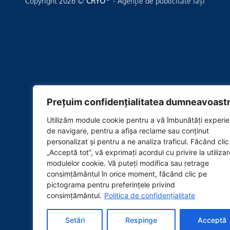
Copyright 2026 ©
CRYO
- Agenție de publicitate Iași
Prețuim confidențialitatea dumneavoastr
Utilizăm module cookie pentru a vă îmbunătăți experie
de navigare, pentru a afișa reclame sau conținut
personalizat și pentru a ne analiza traficul. Făcând cli
„Acceptă tot”, vă exprimați acordul cu privire la utiliza
modulelor cookie. Vă puteți modifica sau retrage
consimțământul în orice moment, făcând clic pe
pictograma pentru preferințele privind
consimțământul.
Politica de confidențialitate
Setări
Respinge
Acceptă