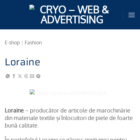
Sari
la
conținut
E-shop
|
Fashion
Loraine
Loraine
– producător de articole de marochinărie
din materiale textile și înlocuitori de piele de foarte
bună calitate.
În portofoliul Loraine se găsesc genți mici pentru